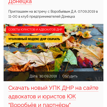
Донецка
Приглашаем на встречу с Воробьёвым Д.А. 07.09.2019 в
11-00 в клуб предпринимателей Донецка
СОВЕТЫ ЮРИСТОВ И АДВОКАТОВ ДНР
УГОЛОВНЫЙ КОДЕКС ДНР СКАЧАТЬ
Дата:
30.09.2018
Обсудить
Скачать новый УПК ДНР на сайте
адвокатов и юристов ЮК
"Воробьёв и партнёры"