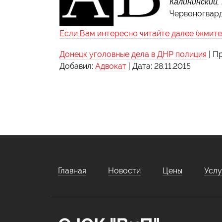
Калининский,
Червоногвард
Если Вам интересно читайте далее (жмите 
Донецк уголовные дела в ДНР полиция
|
Пр
Добавил:
Адвокат
|
Дата:
28.11.2015
Главная
Новости
Цены
Услу