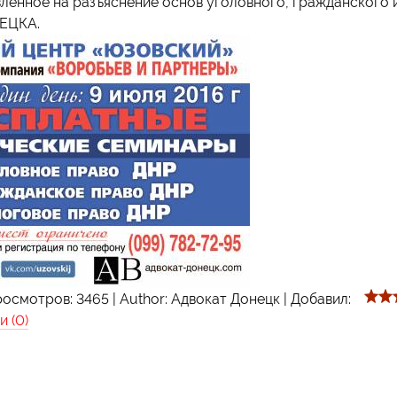
ленное на разъяснение основ уголовного, гражданского 
ЕЦКА.
осмотров:
3465
|
Author:
Адвокат Донецк
|
Добавил:
 (0)