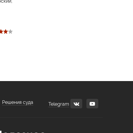
рский,
Решения суда
Telegram