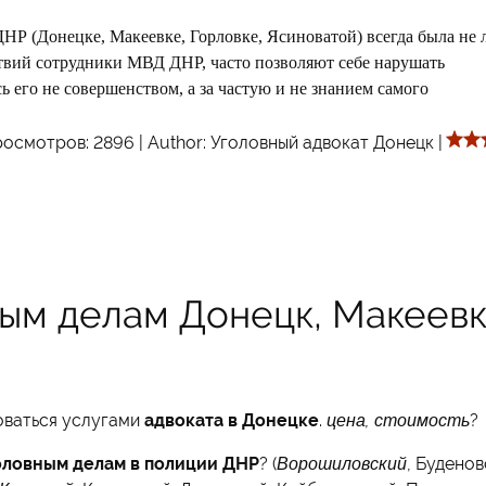
НР (Донецке, Макеевке, Горловке, Ясиноватой) всегда была не 
твий сотрудники МВД ДНР, часто позволяют себе нарушать
ь его не совершенством, а за частую и не знанием самого
осмотров:
2896
|
Author:
Уголовный адвокат Донецк
|
ным делам Донецк, Макеевк
оваться услугами
адвоката в Донецке
.
цена, стоимость
?
оловным делам в полиции ДНР
? (
Ворошиловский
, Буденов