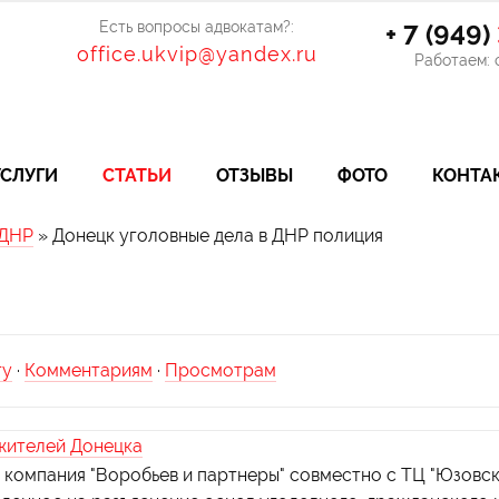
Есть вопросы адвокатам?:
+ 7 (949)
office.ukvip@yandex.ru
Работаем: с
УСЛУГИ
СТАТЬИ
ОТЗЫВЫ
ФОТО
КОНТА
 ДНР
» Донецк уголовные дела в ДНР полиция
гу
·
Комментариям
·
Просмотрам
жителей Донецка
 компания "Воробьев и партнеры" совместно с ТЦ "Юзовск