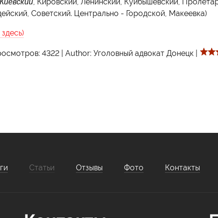
 Киевский
, Кировский, Ленинский, Куйбышевский, Пролета
ейский, Советский. Центрально - Городской, Макеевка)
здесь)
осмотров:
4322
|
Author:
Уголовный адвокат Донецк
|
ги
Статьи
Отзывы
Фото
Контакты