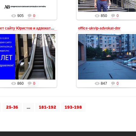
Адвокат
905
0
850
0
7 лет сайту Юристов и адвокатов Донецка
office-ukvip-advokat-dnr
02.01.2020
02.01.2020
Официальный сайт юристов
Офис Юридической компании ДНР
адвокатов Донецка ДНР -
- Воробьёв и партнёры в Донецке
ридической компании Воробьёв и
на улице Марьинская, 1 в Бизнес
партнёры адвокаты в судах
центре Пушкинский юриди...
Донецка по...
Адвокат
Адвокат
860
0
847
0
25-36
...
181-192
193-198