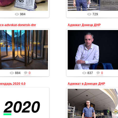
Адвокат
Адвокат
984
729
ice-advokat-donetsk-dnr
Адвокат Донецк ДНР
02.01.2020
02.01.2020
Вход в БЦ Пушкинский офис
Адвокаты и юристы Донецкой
Юридической фирмы ДНР
Юридической компании Воробьёв и
"Воробьёв и партнёры"
партнёры - оказание юридических
713043622 юквип.рус адвокат по
услуг на территории Донецк...
наследству в До...
Адвокат
Адвокат
884
0
837
0
лендарь 2020 4.0
Адвокат в Донецке ДНР
02.01.2020
02.01.2020
Юридический календарь 2020 от
адвокатов ДНР ЮК Воробьёв и
Адвокат в Донецке ДНР
партнёры
Адвокат