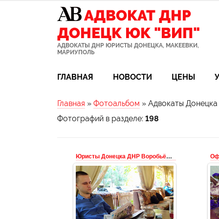
АДВОКАТ ДНР
ДОНЕЦК ЮК "ВИП"
АДВОКАТЫ ДНР ЮРИСТЫ ДОНЕЦКА, МАКЕЕВКИ,
МАРИУПОЛЬ
ГЛАВНАЯ
НОВОСТИ
ЦЕНЫ
Главная
»
Фотоальбом
» Адвокаты Донецка
Фотографий в разделе
:
198
Юристы Донецка ДНР Воробьёв и партнёры
Оф
02.01.2020
Юридические услуги в Донецке и
Макеевке от Юридической
компании Донецка ДНР - Воробьёв
п
и партнёры +79493043644
+79493...