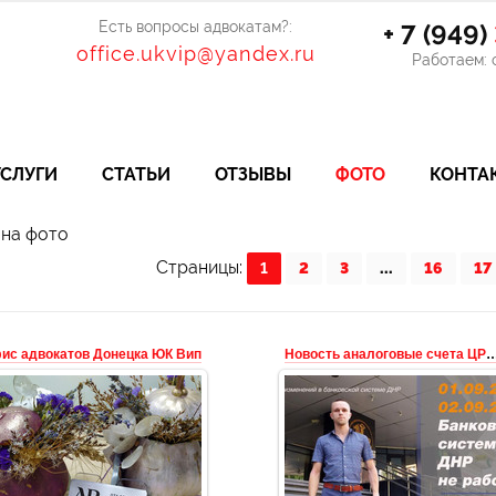
Есть вопросы адвокатам?:
+ 7 (949)
office.ukvip@yandex.ru
Работаем: с
УСЛУГИ
СТАТЬИ
ОТЗЫВЫ
ФОТО
КОНТА
 на фото
Страницы
:
1
2
3
...
16
17
ис адвокатов Донецка ЮК Вип
Новость аналоговые счета 
02.01.2020
02.01.2020
Офис адвокатов Донецка ЮК
юридический Новости Донецка на
Воробьёв и партнёры -
сайте адвокатов и юристов ДНР 
редставление интересов в судах
юквип.рус - Юридическая фирма
ДНР. Нотариальные услуги по
ДНР "Воробьёв и партнёры...
принятию ...