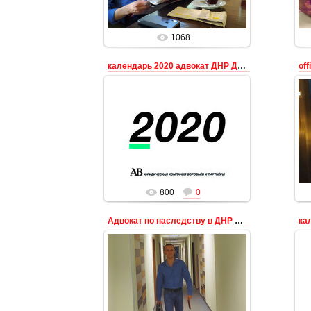
Адвокат
1068
календарь 2020 адвокат ДНР Донецк
off
02.01.2020
Юридическая компания ДНР -
Воробьёв и партнёры - календарь
на 2020 год 0713043622 Юристы
0
Донецка по оформлению наслед...
Адвокат
800
0
Адвокат по наследству в ДНР Донецк ЮК ВиП
ка
02.01.2020
Адвокат по наследству в Донецке
ДНР юридические услуги по
правильному оформлению
наследственных прав в ДНР на
наследство