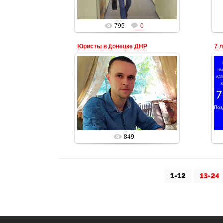
Адвокат
795
0
Юристы в Донецке ДНР
02.01.2020
Юристы и адвокаты в ДНР
Донецкая Юридическая компания
Ю
Воробьёв и партнёры
+79493043644
Адвокат
849
1-12
13-24